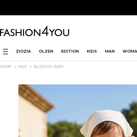
ZIOZIA
OLZEN
EDITION
KIDS
MAN
WOMA
HOME
>
KIDS
>
BLUEDOG-BABY