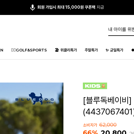
앱다운 3,000원
쿠폰 증정
N
🏌️‍♂️GOLF&SPORTS
🏖️ 위클리특가
주말특가
✨ 균일특가

[블루독베이비]
(4437067401
62,000
소비자가
20,800
66%
2