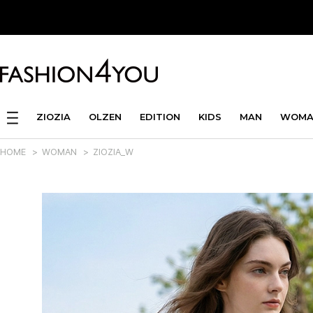
ZIOZIA
OLZEN
EDITION
KIDS
MAN
WOMA
HOME
>
WOMAN
>
ZIOZIA_W