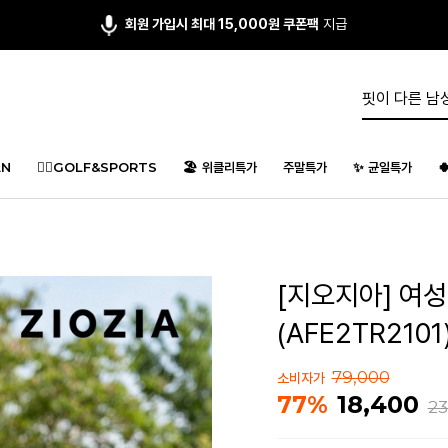
회원 가입시 최대 15,000원 쿠폰팩
지급
N
🏌️‍♂️GOLF&SPORTS
🏖️ 위클리특가
주말특가
✨ 균일특가

[지오지아] 여성
(AFE2TR2101
79,000
소비자가
18,400
77%
23