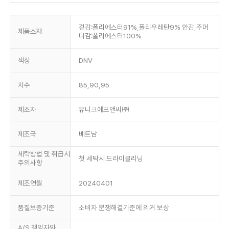
겉감:폴리에스터91%,폴리우레탄9% 안감,주머
제품소재
니감:폴리에스터100%
색상
DNV
치수
85,90,95
제조자
유니크에프앤씨㈜
제조국
베트남
세탁방법 및 취급시
첫 세탁시 드라이클리닝
주의사항
제조연월
20240401
품질보증기준
소비자 분쟁해결기준에 의거 보상
A/S 책임자와