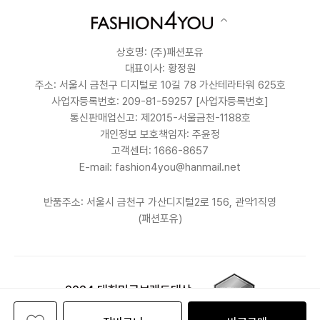
상호명: (주)패션포유
대표이사: 황정원
주소: 서울시 금천구 디지털로 10길 78 가산테라타워 625호
사업자등록번호: 209-81-59257
[사업자등록번호]
통신판매업신고: 제2015-서울금천-1188호
개인정보 보호책임자: 주윤정
고객센터: 1666-8657
E-mail: fashion4you@hanmail.net
반품주소: 서울시 금천구 가산디지털2로 156, 관악1직영
(패션포유)