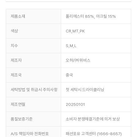
제품소재
폴리에스터 85%, 아크릴 15%
색상
CR,MT,PK
치수
S,M,L
제조자
오허/㈜위비스
제조국
중국
세탁방법 및 취급시 주의사항
첫 세탁시 드라이클리닝
제조연월
20250101
품질보증기준
소비자 분쟁해결기준에 의거 보상
A/S 책임자와 전화번호
패션포유 고객센터 (1666-8657)