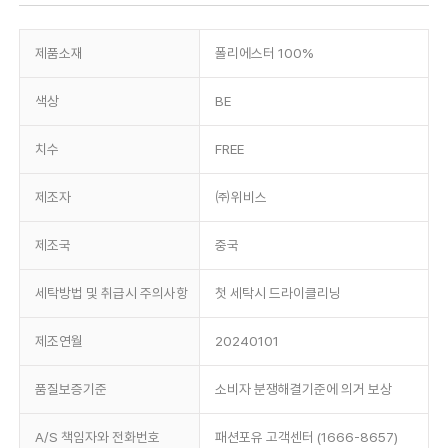
제품소재
폴리에스터 100%
색상
BE
치수
FREE
제조자
㈜위비스
제조국
중국
세탁방법 및 취급시 주의사항
첫 세탁시 드라이클리닝
제조연월
20240101
품질보증기준
소비자 분쟁해결기준에 의거 보상
A/S 책임자와 전화번호
패션포유 고객센터 (1666-8657)