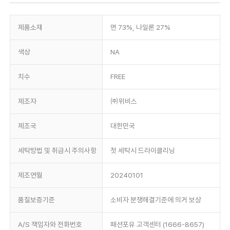
제품소재
면 73%, 나일론 27%
색상
NA
치수
FREE
제조자
㈜위비스
제조국
대한민국
세탁방법 및 취급시 주의사항
첫 세탁시 드라이클리닝
제조연월
20240101
품질보증기준
소비자 분쟁해결기준에 의거 보상
A/S 책임자와 전화번호
패션포유 고객센터 (1666-8657)