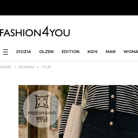
ZIOZIA
OLZEN
EDITION
KIDS
MAN
WOMA
HOME
>
WOMAN
>
VYUR