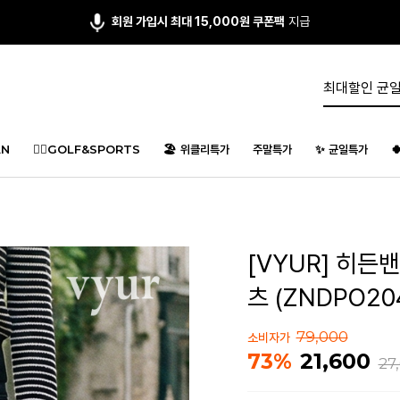
회원 가입시 최대 15,000원 쿠폰팩
지급
N
🏌️‍♂️GOLF&SPORTS
🏖️ 위클리특가
주말특가
✨ 균일특가

[VYUR] 히
츠 (ZNDPO20
79,000
소비자가
21,600
73%
27