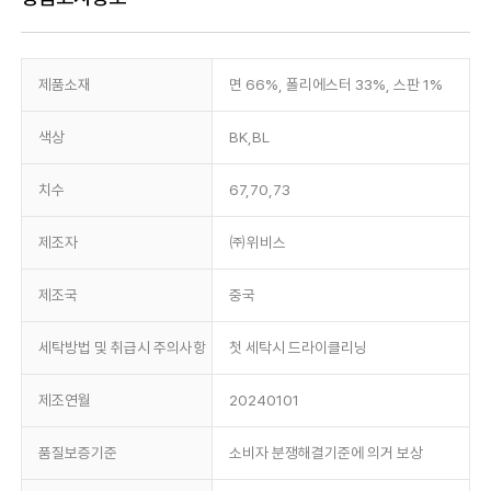
제품소재
면 66%, 폴리에스터 33%, 스판 1%
색상
BK,BL
치수
67,70,73
제조자
㈜위비스
제조국
중국
세탁방법 및 취급시 주의사항
첫 세탁시 드라이클리닝
제조연월
20240101
품질보증기준
소비자 분쟁해결기준에 의거 보상