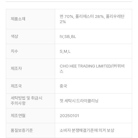
면 70%, 폴리에스터 28%, 폴리우레탄
제품소재
2%
색상
IV,SB,BL
치수
S,M,L
CHO HEE TRADING LIMITED/㈜위비
제조자
스
제조국
중국
세탁방법 및 취급시
첫 세탁시 드라이클리닝
주의사항
제조연월
20250101
품질보증기준
소비자 분쟁해결기준에 의거 보상