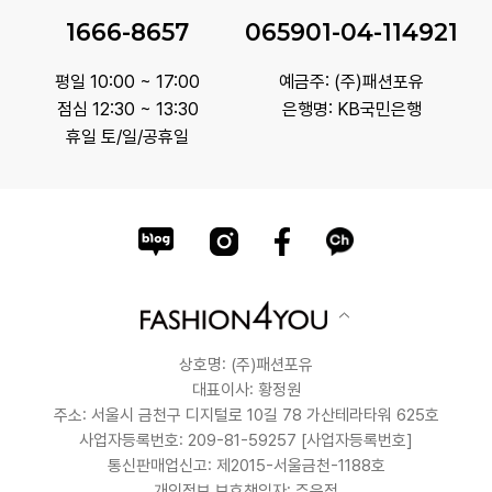
1666-8657
065901-04-114921
평일 10:00 ~ 17:00
예금주: (주)패션포유
점심 12:30 ~ 13:30
은행명: KB국민은행
휴일 토/일/공휴일
상호명: (주)패션포유
대표이사: 황정원
주소: 서울시 금천구 디지털로 10길 78 가산테라타워 625호
사업자등록번호: 209-81-59257
[사업자등록번호]
통신판매업신고: 제2015-서울금천-1188호
개인정보 보호책임자: 주윤정