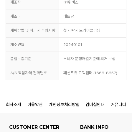
제조자
㈜위비스
제조국
베트남
세탁방법 및 취급시 주의사항
첫 세탁시 드라이클리닝
제조연월
20240101
품질보증기준
소비자 분쟁해결기준에 의거 보상
A/S 책임자와 전화번호
패션포유 고객센터 (1666-8657)
회사소개
이용약관
개인정보처리방침
멤버십안내
커뮤니티
CUSTOMER CENTER
BANK INFO