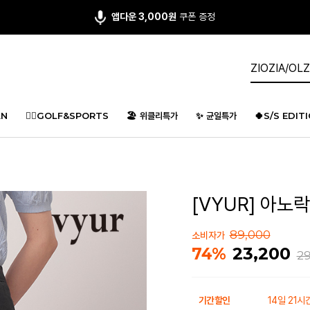
앱다운 3,000원
쿠폰 증정
N
🏌️‍♂️GOLF&SPORTS
🏖️ 위클리특가
✨ 균일특가
🍀S/S EDIT
[VYUR] 아노락
89,000
소비자가
23,200
74%
29
기간할인
14일 21시