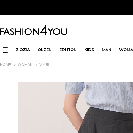
ZIOZIA
OLZEN
EDITION
KIDS
MAN
WOMA
HOME
>
WOMAN
>
VYUR