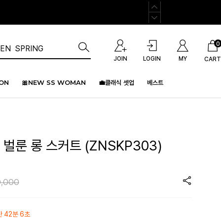
0
JOIN
LOGIN
MY
CART
ION
🎀NEW SS WOMAN
💼클래식 셋업
베스트
 벌룬 롱 스커트 (ZNSKP303)
,000
간 42분 6초