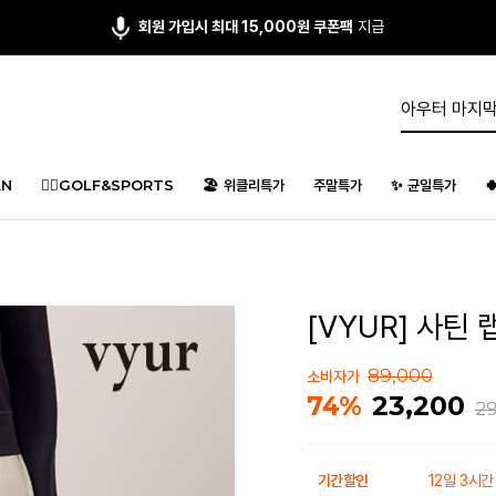
회원 가입시 최대 15,000원 쿠폰팩
지급
N
🏌️‍♂️GOLF&SPORTS
🏖️ 위클리특가
주말특가
✨ 균일특가

[VYUR] 사틴 
89,000
소비자가
23,200
74%
29
기간할인
12일 3시간