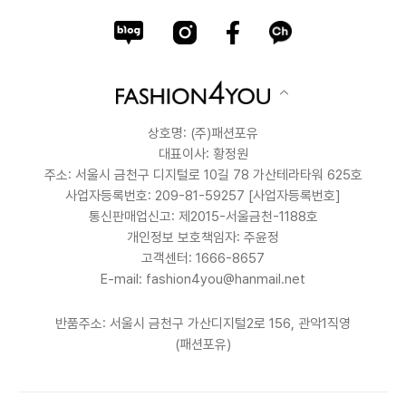
상호명: (주)패션포유
대표이사: 황정원
주소: 서울시 금천구 디지털로 10길 78 가산테라타워 625호
사업자등록번호: 209-81-59257
[사업자등록번호]
통신판매업신고: 제2015-서울금천-1188호
개인정보 보호책임자: 주윤정
고객센터: 1666-8657
E-mail: fashion4you@hanmail.net
반품주소: 서울시 금천구 가산디지털2로 156, 관악1직영
(패션포유)