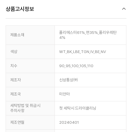
상품고시정보
폴리에스터61%,면35%,폴리우레탄
제품소재
4%
색상
WT,BK,LBE,TGN,IV,BE,NV
치수
90,95,100,105,110
제조자
신성통상㈜
제조국
미얀마
세탁방법 및 취급시
첫 세탁시 드라이클리닝
주의사항
제조연월
20240401