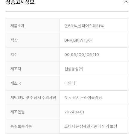
상품고시정보
제품소재
면69%,폴리에스터31%
색상
DNV,BK,WT,KH
치수
90,95,100,105,110
제조자
신성통상㈜
제조국
미얀마
세탁방법 및 취급시 주의사항
첫 세탁시 드라이클리닝
제조연월
20240401
품질보증기준
소비자 분쟁해결기준에 의거 보상