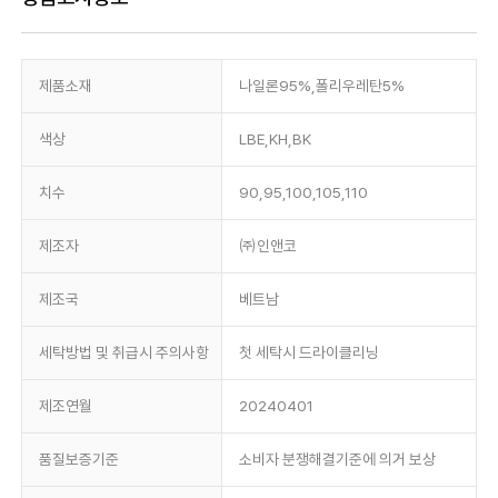
제품소재
나일론95%,폴리우레탄5%
색상
LBE,KH,BK
치수
90,95,100,105,110
제조자
㈜인앤코
제조국
베트남
세탁방법 및 취급시 주의사항
첫 세탁시 드라이클리닝
제조연월
20240401
품질보증기준
소비자 분쟁해결기준에 의거 보상