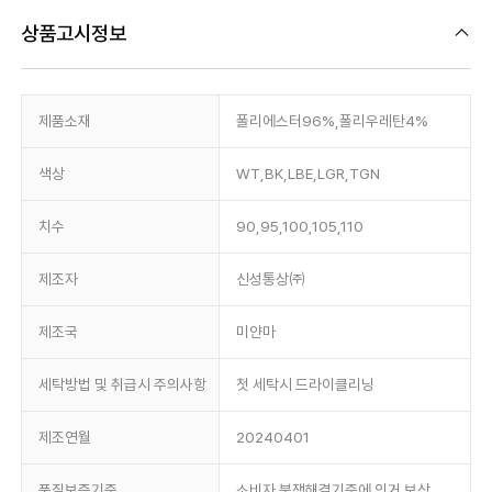
상품고시정보
제품소재
폴리에스터96%,폴리우레탄4%
색상
WT,BK,LBE,LGR,TGN
치수
90,95,100,105,110
제조자
신성통상㈜
제조국
미얀마
세탁방법 및 취급시 주의사항
첫 세탁시 드라이클리닝
제조연월
20240401
품질보증기준
소비자 분쟁해결기준에 의거 보상