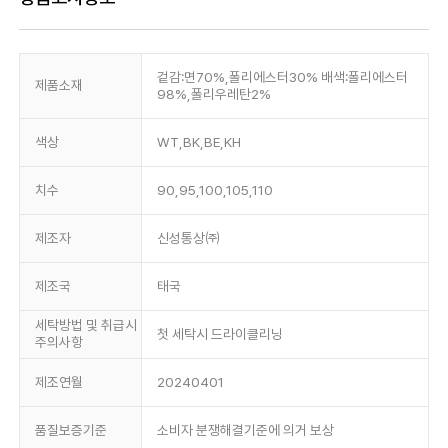
겉감:면70%,폴리에스터30% 배색:폴리에스터
제품소재
98%,폴리우레탄2%
색상
WT,BK,BE,KH
치수
90,95,100,105,110
제조자
신성통상㈜
제조국
태국
세탁방법 및 취급시
첫 세탁시 드라이클리닝
주의사항
제조연월
20240401
품질보증기준
소비자 분쟁해결기준에 의거 보상