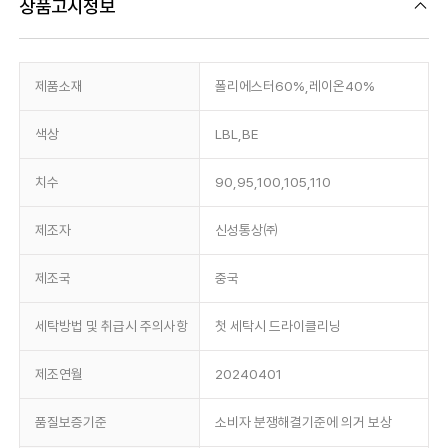
상품고시정보
제품소재
폴리에스터60%,레이온40%
색상
LBL,BE
치수
90,95,100,105,110
제조자
신성통상㈜
제조국
중국
세탁방법 및 취급시 주의사항
첫 세탁시 드라이클리닝
제조연월
20240401
품질보증기준
소비자 분쟁해결기준에 의거 보상