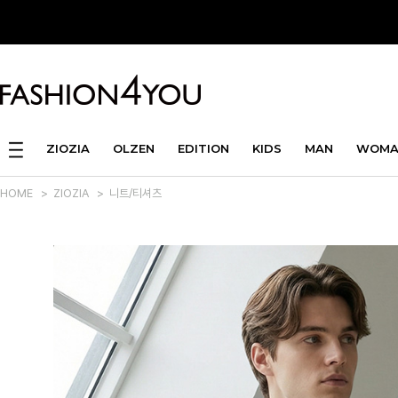
ZIOZIA
OLZEN
EDITION
KIDS
MAN
WOMA
HOME
>
ZIOZIA
>
니트/티셔츠