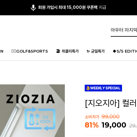
앱다운 3,000원
쿠폰 증정
N
🏌️‍♂️GOLF&SPORTS
🏖️ 위클리특가
✨ 균일특가
🍀S/S EDIT
[지오지아] 컬러 
99,000
소비자가
19,000
81%
29