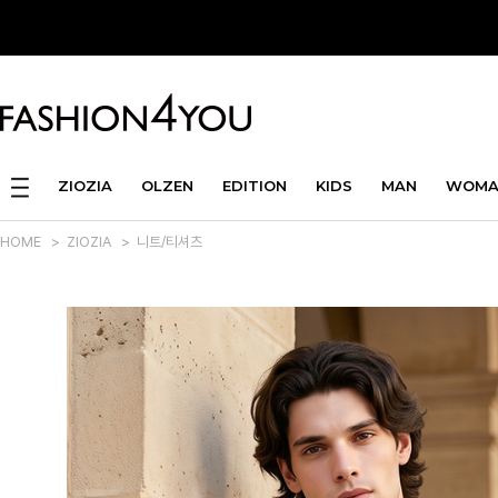
ZIOZIA
OLZEN
EDITION
KIDS
MAN
WOMA
HOME
>
ZIOZIA
>
니트/티셔츠