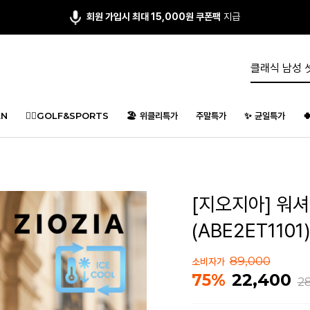
회원 가입시 최대 15,000원 쿠폰팩
지급
N
🏌️‍♂️GOLF&SPORTS
🏖️ 위클리특가
주말특가
✨ 균일특가

[지오지아] 워셔
(ABE2ET1101
89,000
소비자가
22,400
75%
2