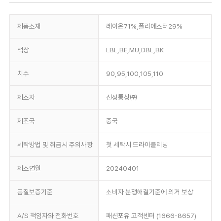
제품소재
레이온71%,폴리에스터29%
색상
LBL,BE,MU,DBL,BK
치수
90,95,100,105,110
제조자
신성통상㈜
제조국
중국
세탁방법 및 취급시 주의사항
첫 세탁시 드라이클리닝
제조연월
20240401
품질보증기준
소비자 분쟁해결기준에 의거 보상
A/S 책임자와 전화번호
패션포유 고객센터 (1666-8657)