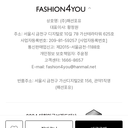
상호명: (주)패션포유
대표이사: 황정원
주소: 서울시 금천구 디지털로 10길 78 가산테라타워 625호
사업자등록번호: 209-81-59257
[사업자등록번호]
통신판매업신고: 제2015-서울금천-1188호
개인정보 보호책임자: 주윤정
고객센터: 1666-8657
E-mail: fashion4you@hanmail.net
반품주소: 서울시 금천구 가산디지털2로 156, 관악1직영
(패션포유)