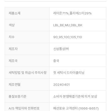
제품소재
레이온71%,폴리에스터29%
색상
LBL,BE,MU,DBL,BK
치수
90,95,100,105,110
제조자
신성통상㈜
제조국
중국
세탁방법 및 취급시 주의사항
첫 세탁시 드라이클리닝
제조연월
20240401
품질보증기준
소비자 분쟁해결기준에 의거 보상
A/S 책임자와 전화번호
패션포유 고객센터 (1666-8657)