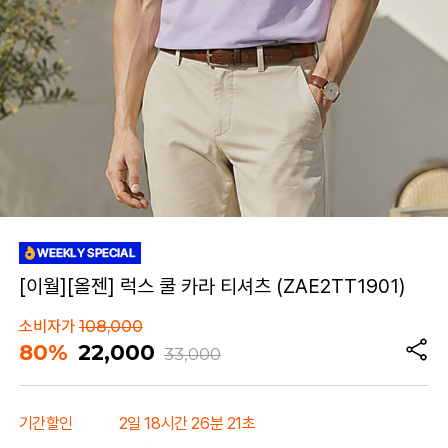
[이월][올젠] 럭스 쿨 카라 티셔츠 (ZAE2TT1901)
소비자가
108,000
80%
22,000
33,000
기간할인
2일 18시간 26분 21초