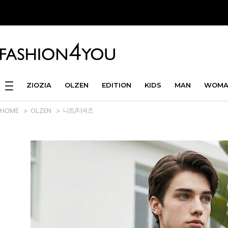
ZIOZIA
OLZEN
EDITION
KIDS
MAN
WOMA
HOME
>
OLZEN
>
니트/티셔츠