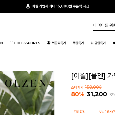
앱다운 3,000원
쿠폰 증정
N
🏌️‍♂️GOLF&SPORTS
🏖️ 위클리특가
주말특가
✨ 균일특가

[이월][올젠] 가
158,000
소비자가
31,200
80%
39
기간할인
6일 19시간