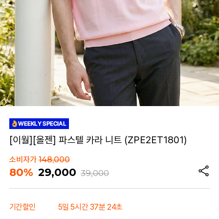
[이월][올젠] 파스텔 카라 니트 (ZPE2ET1801)
소비자가
148,000
80%
29,000
39,000
기간할인
5일 5시간 37분 24초