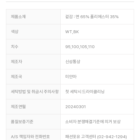
제품소재
겉감 : 면 65% 폴리에스터 35%
색상
WT,BK
치수
95,100,105,110
제조자
신성통상
제조국
미얀마
세탁방법 및 취급시 주의사항
첫 세탁시 드라이클리닝
제조연월
20240301
품질보증기준
소비자 분쟁해결기준에 의거 보상
A/S 책임자와 전화번호
패션포유 고객센터 (02-942-1294)