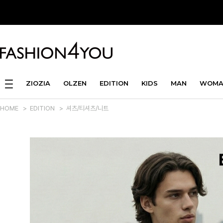
ZIOZIA
OLZEN
EDITION
KIDS
MAN
WOMA
HOME
>
EDITION
>
셔츠/티셔츠/니트