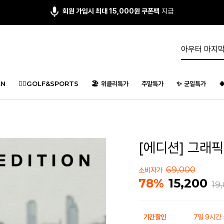
앱다운 3,000원
쿠폰 증정
N
🏌️‍♂️GOLF&SPORTS
🏖️ 위클리특가
주말특가
✨ 균일특가

[에디션] 그래픽 
69,000
소비자가
15,200
78%
19
기간할인
7일 9시간 