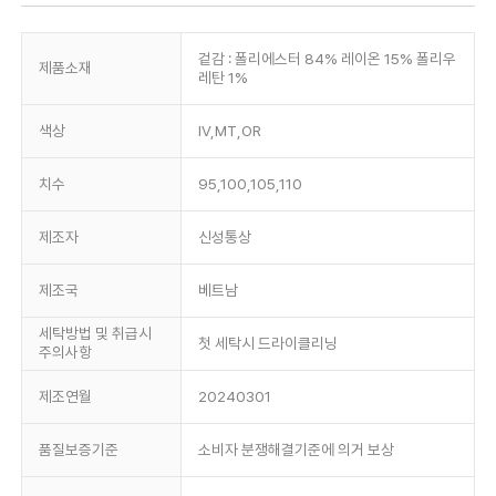
겉감 : 폴리에스터 84% 레이온 15% 폴리우
제품소재
레탄 1%
색상
IV,MT,OR
치수
95,100,105,110
제조자
신성통상
제조국
베트남
세탁방법 및 취급시
첫 세탁시 드라이클리닝
주의사항
제조연월
20240301
품질보증기준
소비자 분쟁해결기준에 의거 보상