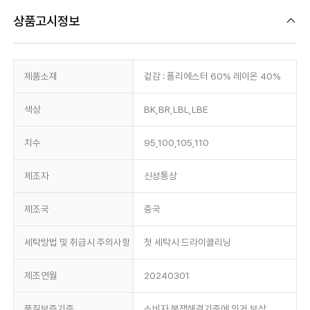
상품고시정보
제품소재
겉감 : 폴리에스터 60% 레이온 40%
색상
BK,BR,LBL,LBE
치수
95,100,105,110
제조자
신성통상
제조국
중국
세탁방법 및 취급시 주의사항
첫 세탁시 드라이클리닝
제조연월
20240301
품질보증기준
소비자 분쟁해결기준에 의거 보상