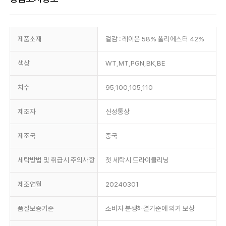
제품소재
겉감 : 레이온 58% 폴리에스터 42%
색상
WT,MT,PGN,BK,BE
치수
95,100,105,110
제조자
신성통상
제조국
중국
세탁방법 및 취급시 주의사항
첫 세탁시 드라이클리닝
제조연월
20240301
품질보증기준
소비자 분쟁해결기준에 의거 보상