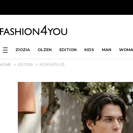
ZIOZIA
OLZEN
EDITION
KIDS
MAN
WOMA
HOME
>
EDITION
>
셔츠/티셔츠/니트