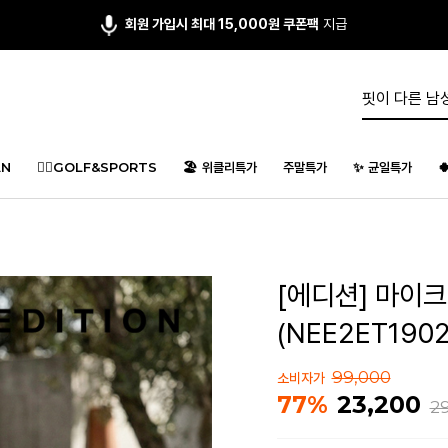
회원 가입시 최대 15,000원 쿠폰팩
지급
N
🏌️‍♂️GOLF&SPORTS
🏖️ 위클리특가
주말특가
✨ 균일특가

[에디션] 마이
(NEE2ET1902
99,000
소비자가
23,200
77%
2