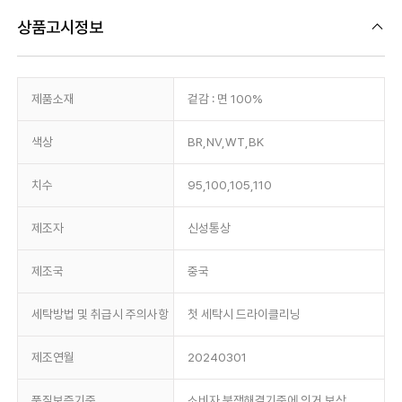
상품고시정보
제품소재
겉감 : 면 100%
색상
BR,NV,WT,BK
치수
95,100,105,110
제조자
신성통상
제조국
중국
세탁방법 및 취급시 주의사항
첫 세탁시 드라이클리닝
제조연월
20240301
품질보증기준
소비자 분쟁해결기준에 의거 보상