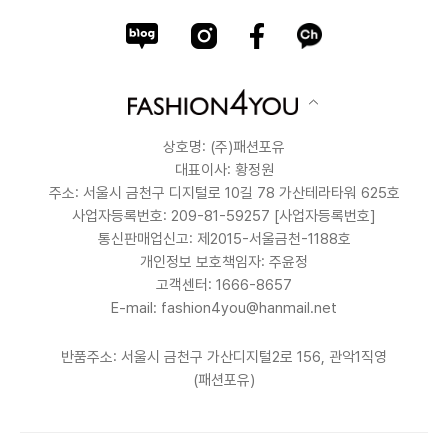
상호명: (주)패션포유
대표이사: 황정원
주소: 서울시 금천구 디지털로 10길 78 가산테라타워 625호
사업자등록번호: 209-81-59257
[사업자등록번호]
통신판매업신고: 제2015-서울금천-1188호
개인정보 보호책임자: 주윤정
고객센터: 1666-8657
E-mail: fashion4you@hanmail.net
반품주소: 서울시 금천구 가산디지털2로 156, 관악1직영
(패션포유)