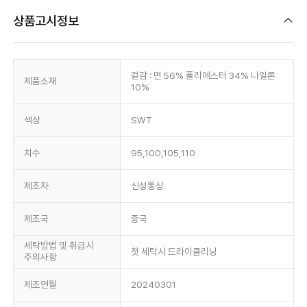
상품고시정보
겉감 : 면 56% 폴리에스터 34% 나일론
제품소재
10%
색상
SWT
치수
95,100,105,110
제조자
신성통상
제조국
중국
세탁방법 및 취급시
첫 세탁시 드라이클리닝
주의사항
제조연월
20240301