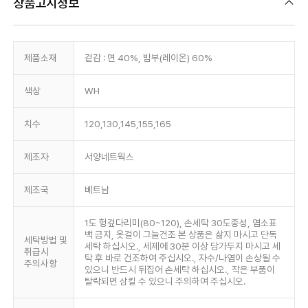
상품고시정보
제품소재
겉감 : 면 40%, 밤부(레이온) 60%
색상
WH
치수
120,130,145,155,165
제조자
서양네트웍스
제조국
베트남
1도 헝겊다리미(80~120), 손세탁 30도중성, 염소표
백 금지, 옷걸이 그늘건조 본 상품은 삶지 마시고 단독
세탁방법 및
세탁 하십시오., 세제에 30분 이상 담가두지 마시고 세
취급시
탁 후 바로 건조하여 주십시오., 자수/나염이 손상될 수
주의사항
있으니 반드시 뒤집어 손세탁 하십시오., 작은 부품이
탈락되면 삼킬 수 있으니 주의하여 주십시오.