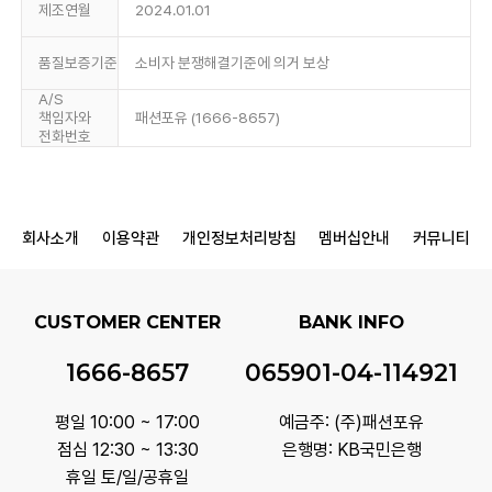
제조연월
2024.01.01
품질보증기준
소비자 분쟁해결기준에 의거 보상
A/S
책임자와
패션포유 (1666-8657)
전화번호
회사소개
이용약관
개인정보처리방침
멤버십안내
커뮤니티
CUSTOMER CENTER
BANK INFO
1666-8657
065901-04-114921
평일 10:00 ~ 17:00
예금주: (주)패션포유
점심 12:30 ~ 13:30
은행명: KB국민은행
휴일 토/일/공휴일