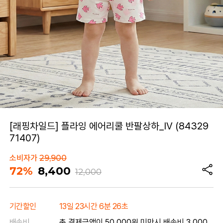
[래핑차일드] 플라잉 에어리쿨 반팔상하_IV (84329
71407)
소비자가
29,900
72%
8,400
12,000
기간할인
13일 23시간 6분 26초
배송비
총 결제금액이 50,000원 미만시 배송비 3,000