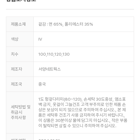
제품소재
겉감 : 면 65%, 폴리에스터 35%
색상
IV
치수
100,110,120,130
제조자
서양네트웍스
제조국
중국
1도 헝겊다리미(80~120), 손세탁 30도중성, 염소표
백 금지, 옷걸이 그늘건조 고객 부주의로 인한 제품 손
세탁방법 및
상은 보상이 되지 않으므로 주의하여 주십시오., 본 제
취급시
품은 세탁후 건조기 사용 금지하여 주시기 바랍니다.,
주의사항
이 상품은 30분이상 물에 담그지 마십시오., 작은 부품
이 탈락되면 삼킬 수 있으니 주의하여 주십시오.