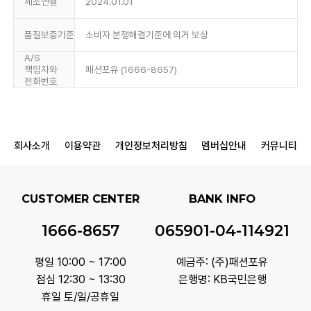
제조연월
2024.01.01
품질보증기준
소비자 분쟁해결기준에 의거 보상
A/S
책임자와
패션포유 (1666-8657)
전화번호
회사소개
이용약관
개인정보처리방침
멤버십안내
커뮤니티
CUSTOMER CENTER
BANK INFO
1666-8657
065901-04-114921
평일 10:00 ~ 17:00
예금주: (주)패션포유
점심 12:30 ~ 13:30
은행명: KB국민은행
휴일 토/일/공휴일