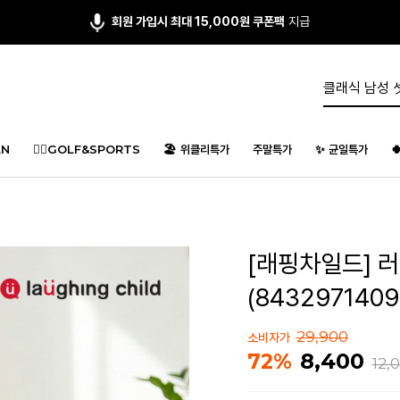
앱다운 3,000원
쿠폰 증정
N
🏌️‍♂️GOLF&SPORTS
🏖️ 위클리특가
주말특가
✨ 균일특가

[래핑차일드] 
(8432971409
29,900
소비자가
8,400
72%
12,