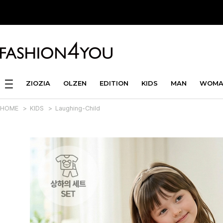
ZIOZIA
OLZEN
EDITION
KIDS
MAN
WOMA
HOME
>
KIDS
>
Laughing-Child