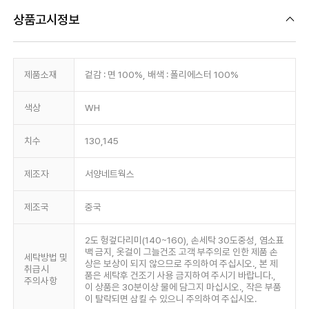
상품고시정보
제품소재
겉감 : 면 100%, 배색 : 폴리에스터 100%
색상
WH
치수
130,145
제조자
서양네트웍스
제조국
중국
2도 헝겊다리미(140~160), 손세탁 30도중성, 염소표
백 금지, 옷걸이 그늘건조 고객 부주의로 인한 제품 손
세탁방법 및
상은 보상이 되지 않으므로 주의하여 주십시오., 본 제
취급시
품은 세탁후 건조기 사용 금지하여 주시기 바랍니다.,
주의사항
이 상품은 30분이상 물에 담그지 마십시오., 작은 부품
이 탈락되면 삼킬 수 있으니 주의하여 주십시오.