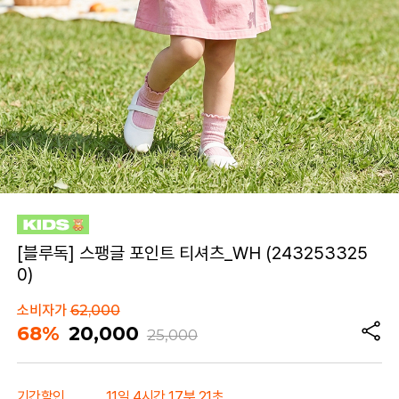
[블루독] 스팽글 포인트 티셔츠_WH (243253325
0)
소비자가
62,000
68%
20,000
25,000
기간할인
11일 4시간 17분 21초