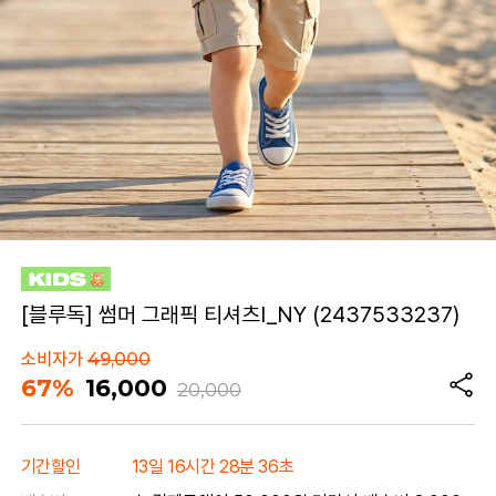
[블루독] 썸머 그래픽 티셔츠I_NY (2437533237)
소비자가
49,000
67%
16,000
20,000
기간할인
13일 16시간 28분 36초