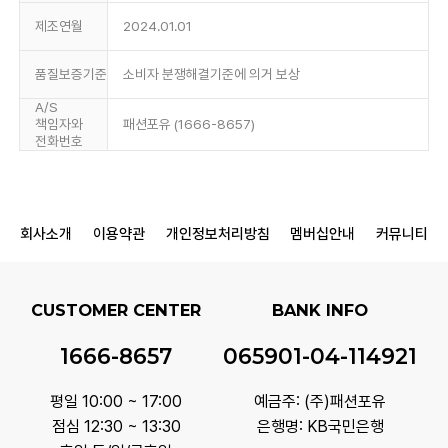
제조연월
2024.01.01
품질보증기준
소비자 분쟁해결기준에 의거 보상
A/S
책임자와
패션포유 (1666-8657)
전화번호
회사소개
이용약관
개인정보처리방침
멤버십안내
커뮤니티
CUSTOMER CENTER
BANK INFO
1666-8657
065901-04-114921
평일 10:00 ~ 17:00
예금주: (주)패션포유
점심 12:30 ~ 13:30
은행명: KB국민은행