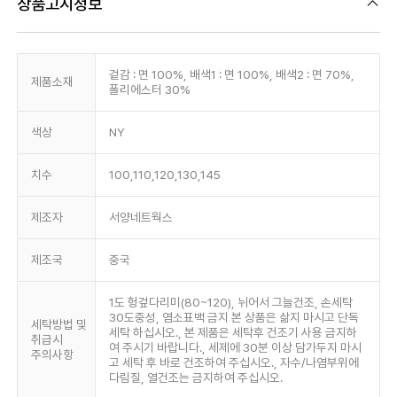
상품고시정보
겉감 : 면 100%, 배색1 : 면 100%, 배색2 : 면 70%,
제품소재
폴리에스터 30%
색상
NY
치수
100,110,120,130,145
제조자
서양네트웍스
제조국
중국
1도 헝겊다리미(80~120), 뉘어서 그늘건조, 손세탁
30도중성, 염소표백 금지 본 상품은 삶지 마시고 단독
세탁방법 및
세탁 하십시오., 본 제품은 세탁후 건조기 사용 금지하
취급시
여 주시기 바랍니다., 세제에 30분 이상 담가두지 마시
주의사항
고 세탁 후 바로 건조하여 주십시오., 자수/나염부위에
다림질, 열건조는 금지하여 주십시오.