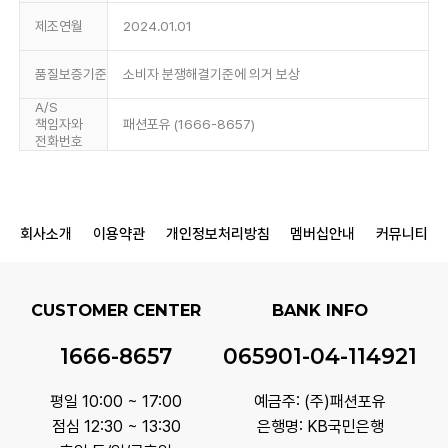
제조연월
2024.01.01
품질보증기준
소비자 분쟁해결기준에 의거 보상
A/S
책임자와
패션포유 (1666-8657)
전화번호
회사소개
이용약관
개인정보처리방침
멤버십안내
커뮤니티
CUSTOMER CENTER
BANK INFO
1666-8657
065901-04-114921
평일 10:00 ~ 17:00
예금주: (주)패션포유
점심 12:30 ~ 13:30
은행명: KB국민은행