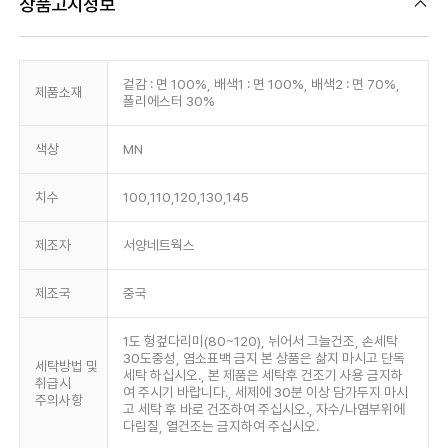
상품고시정보
겉감 : 면 100%, 배색1 : 면 100%, 배색2 : 면 70%,
제품소재
폴리에스터 30%
색상
MN
치수
100,110,120,130,145
제조자
서양네트웍스
제조국
중국
1도 헝겊다리미(80~120), 뉘어서 그늘건조, 손세탁
30도중성, 염소표백 금지 본 상품은 삶지 마시고 단독
세탁방법 및
세탁 하십시오., 본 제품은 세탁후 건조기 사용 금지하
취급시
여 주시기 바랍니다., 세제에 30분 이상 담가두지 마시
주의사항
고 세탁 후 바로 건조하여 주십시오., 자수/나염부위에
다림질, 열건조는 금지하여 주십시오.