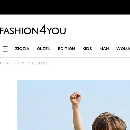
ZIOZIA
OLZEN
EDITION
KIDS
MAN
WOMA
HOME
>
KIDS
>
BLUEDOG