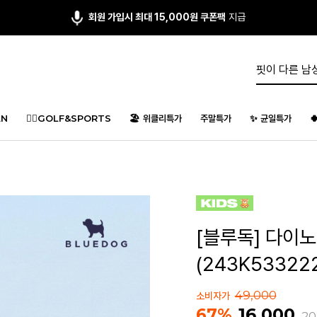
앱다운 3,000원
쿠폰 증정
N
🏌️‍♂️GOLF&SPORTS
🏖️ 위클리특가
주말특가
✨ 균일특가

[블루독] 다이노
(243K53322
49,000
소비자가
16,000
67%
20