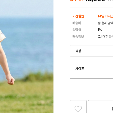
기간할인
14일 11시
배송비
총 결제금액
적립금
1%
배송정보
CJ 대한통