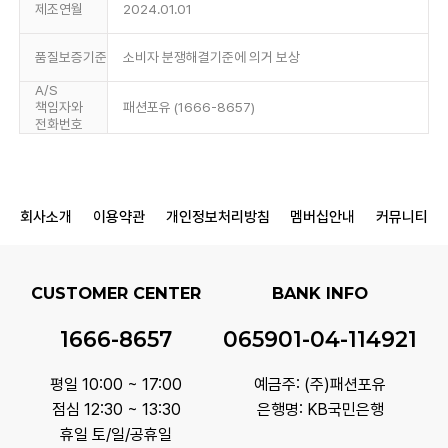
제조연월
2024.01.01
품질보증기준
소비자 분쟁해결기준에 의거 보상
A/S
책임자와
패션포유 (1666-8657)
전화번호
회사소개
이용약관
개인정보처리방침
멤버십안내
커뮤니티
CUSTOMER CENTER
BANK INFO
1666-8657
065901-04-114921
평일 10:00 ~ 17:00
예금주: (주)패션포유
점심 12:30 ~ 13:30
은행명: KB국민은행
휴일 토/일/공휴일