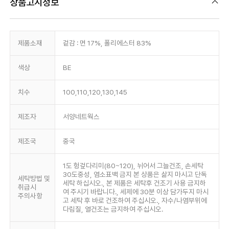
상품고시정보
제품소재
겉감 : 면 17%, 폴리에스터 83%
색상
BE
치수
100,110,120,130,145
제조자
서양네트웍스
제조국
중국
1도 헝겊다리미(80~120), 뉘어서 그늘건조, 손세탁
30도중성, 염소표백 금지 본 상품은 삶지 마시고 단독
세탁방법 및
세탁 하십시오., 본 제품은 세탁후 건조기 사용 금지하
취급시
여 주시기 바랍니다., 세제에 30분 이상 담가두지 마시
주의사항
고 세탁 후 바로 건조하여 주십시오., 자수/나염부위에
다림질, 열건조는 금지하여 주십시오.