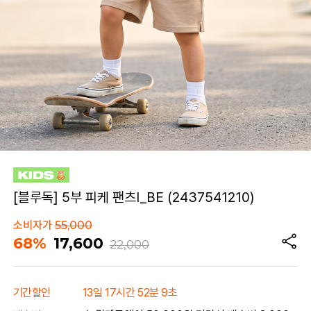
[블루독] 5부 피케 팬츠I_BE (2437541210)
소비자가
55,000
68%
17,600
22,000
기간할인
13일 17시간 52분 9초