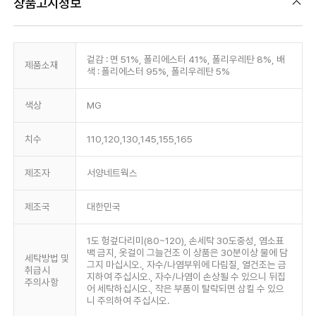
상품고시정보
겉감 : 면 51%, 폴리에스터 41%, 폴리우레탄 8%, 배
제품소재
색 : 폴리에스터 95%, 폴리우레탄 5%
색상
MG
치수
110,120,130,145,155,165
제조자
서양네트웍스
제조국
대한민국
1도 헝겊다리미(80~120), 손세탁 30도중성, 염소표
백 금지, 옷걸이 그늘건조 이 상품은 30분이상 물에 담
세탁방법 및
그지 마십시오., 자수/나염부위에 다림질, 열건조는 금
취급시
지하여 주십시오., 자수/나염이 손상될 수 있으니 뒤집
주의사항
어 세탁하십시오., 작은 부품이 탈락되면 삼킬 수 있으
니 주의하여 주십시오.