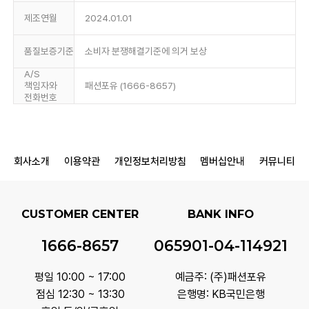
제조연월
2024.01.01
품질보증기준
소비자 분쟁해결기준에 의거 보상
A/S
책임자와
패션포유 (1666-8657)
전화번호
회사소개
이용약관
개인정보처리방침
멤버십안내
커뮤니티
CUSTOMER CENTER
BANK INFO
1666-8657
065901-04-114921
평일 10:00 ~ 17:00
예금주: (주)패션포유
점심 12:30 ~ 13:30
은행명: KB국민은행