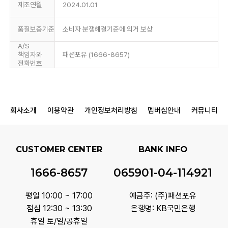
제조연월
2024.01.01
품질보증기준
소비자 분쟁해결기준에 의거 보상
A/S
책임자와
패션포유 (1666-8657)
전화번호
회사소개
이용약관
개인정보처리방침
멤버십안내
커뮤니티
CUSTOMER CENTER
BANK INFO
1666-8657
065901-04-114921
평일 10:00 ~ 17:00
예금주: (주)패션포유
점심 12:30 ~ 13:30
은행명: KB국민은행
휴일 토/일/공휴일