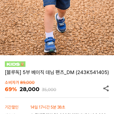
[블루독] 5부 베이직 데님 팬츠_DM (243K541405)
소비자가
89,000
69%
28,000
35,000
기간할인
14일 17시간 5분 38초