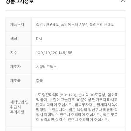
상품고시정보
제품소재
겉감 : 면 64%, 폴리에스터 33%, 폴리우레탄 3%
색상
DM
치수
100,110,120,145,155
제조자
서양네트웍스
제조국
중국
1도 헝겊다리미(80~120), 손세탁 30도중성, 염소표
백 금지, 옷걸이 그늘건조 30분이상 담가두지 마시고
세탁방법 및
단독세탁하여 주십시오., 금속부자재는 물세탁시 녹이
취급시
발생할 수 있습니다., 밝은 색상의 장신구나 의류와 착
주의사항
장시 이염될 수 있으니 주의하여 주십시오., 작은 부품
이 탈락되면 삼킬 수 있으니 주의하여 주십시오.