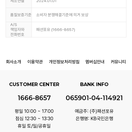
제조연월
2024.01.01
품질보증기준
소비자 분쟁해결기준에 의거 보상
A/S
책임자와
패션포유 (1666-8657)
전화번호
회사소개
이용약관
개인정보처리방침
멤버십안내
커뮤니티
CUSTOMER CENTER
BANK INFO
1666-8657
065901-04-114921
평일 10:00 ~ 17:00
예금주: (주)패션포유
점심 12:30 ~ 13:30
은행명: KB국민은행
휴일 토/일/공휴일