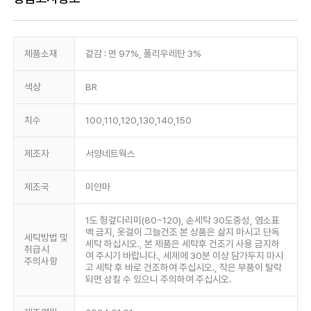
제품소재
겉감 : 면 97%, 폴리우레탄 3%
색상
BR
치수
100,110,120,130,140,150
제조자
서양네트웍스
제조국
미얀마
1도 헝겊다리미(80~120), 손세탁 30도중성, 염소표
백 금지, 옷걸이 그늘건조 본 상품은 삶지 마시고 단독
세탁방법 및
세탁 하십시오., 본 제품은 세탁후 건조기 사용 금지하
취급시
여 주시기 바랍니다., 세제에 30분 이상 담가두지 마시
주의사항
고 세탁 후 바로 건조하여 주십시오., 작은 부품이 탈락
되면 삼킬 수 있으니 주의하여 주십시오.