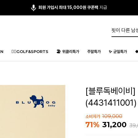
앱다운 3,000원
쿠폰 증정
N
🏌️‍♂️GOLF&SPORTS
🏖️ 위클리특가
주말특가
✨ 균일특가

[블루독베이비]
(4431411001)
109,000
소비자가
31,200
71%
39