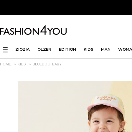
ZIOZIA
OLZEN
EDITION
KIDS
MAN
WOMA
HOME
>
KIDS
>
BLUEDOG-BABY