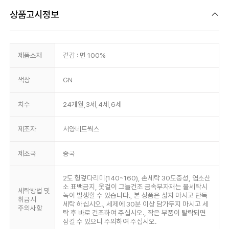
상품고시정보
제품소재
겉감 : 면 100%
색상
GN
치수
24개월,3세,4세,6세
제조자
서양네트웍스
제조국
중국
2도 헝겊다리미(140~160), 손세탁 30도중성, 염소산
소 표백금지, 옷걸이 그늘건조 금속부자재는 물세탁시
세탁방법 및
녹이 발생할 수 있습니다., 본 상품은 삶지 마시고 단독
취급시
세탁 하십시오., 세제에 30분 이상 담가두지 마시고 세
주의사항
탁 후 바로 건조하여 주십시오., 작은 부품이 탈락되면
삼킬 수 있으니 주의하여 주십시오.