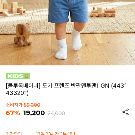
[블루독베이비] 도기 프렌즈 반팔맨투맨I_GN (4431
433201)
소비자가
59,000
67%
19,200
24,000
기간할인
13일 23시간 3분 18초