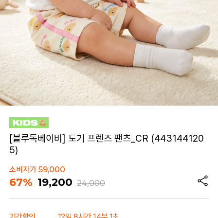
[블루독베이비] 도기 프렌즈 팬츠_CR (443144120
5)
소비자가
59,000
67%
19,200
24,000
기간할인
12일 8시간 14분 1초