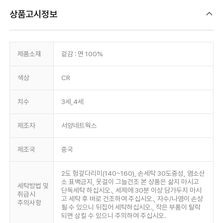
상품고시정보
제품소재
겉감 : 면 100%
색상
CR
치수
3세,4세
제조자
서양네트웍스
제조국
중국
2도 헝겊다리미(140~160), 손세탁 30도중성, 염소산
소 표백금지, 옷걸이 그늘건조 본 상품은 삶지 마시고
세탁방법 및
단독세탁 하십시오., 세제에 30분 이상 담가두지 마시
취급시
고 세탁 후 바로 건조하여 주십시오., 자수/나염이 손상
주의사항
될 수 있으니 뒤집어 세탁하십시오., 작은 부품이 탈락
되면 삼킬 수 있으니 주의하여 주십시오.