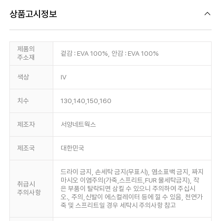
상품고시정보
제품의
겉감 : EVA 100%, 안감 : EVA 100%
주소재
색상
IV
치수
130,140,150,160
제조자
서양네트웍스
제조국
대한민국
드라이 금지, 손세탁 금지(무표시), 염소표백 금지, 짜지
마시오 이염주의(가죽,스프리트,FUR 물세탁금지), 작
취급시
은 부품이 탈락되면 삼킬 수 있으니 주의하여 주십시
주의사항
오., 주의,신발이 에스컬레이터 등에 낄 수 있음, 천연가
죽 및 스프리트일 경우 세탁시 주의사항 참고