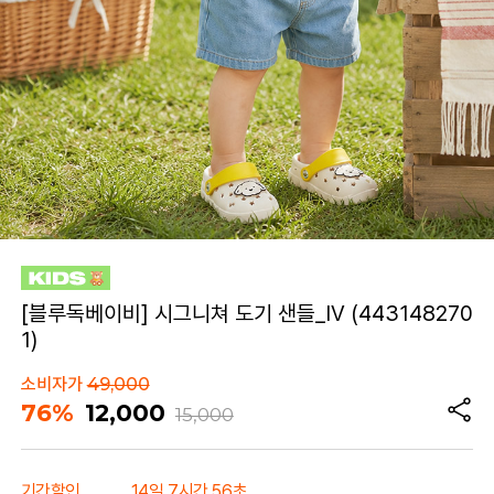
[블루독베이비] 시그니쳐 도기 샌들_IV (443148270
1)
소비자가
49,000
76%
12,000
15,000
기간할인
14일 7시간 56초