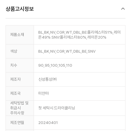
상품고시정보
BL,BK,NV,CGR,WT,DBL,BE:폴리에스터51%,레이
제품소재
온49% SNV:폴리에스터80%,레이온20%
색상
BL,BK,NV,CGR,WT,DBL,BE,SNV
치수
90,95,100,105,110
제조자
신성통상㈜
제조국
미얀마
세탁방법 및
취급시
첫 세탁시 드라이클리닝
주의사항
제조연월
20240401