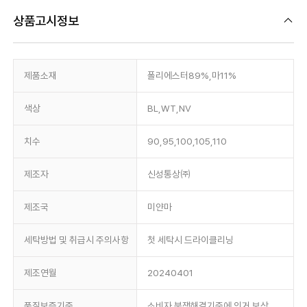
상품고시정보
제품소재
폴리에스터89%,마11%
색상
BL,WT,NV
치수
90,95,100,105,110
제조자
신성통상㈜
제조국
미얀마
세탁방법 및 취급시 주의사항
첫 세탁시 드라이클리닝
제조연월
20240401
품질보증기준
소비자 분쟁해결기준에 의거 보상