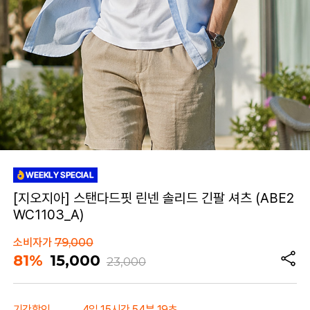
[지오지아] 스탠다드핏 린넨 솔리드 긴팔 셔츠 (ABE2
WC1103_A)
소비자가
79,000
81%
15,000
23,000
기간할인
4일 15시간 54분 19초